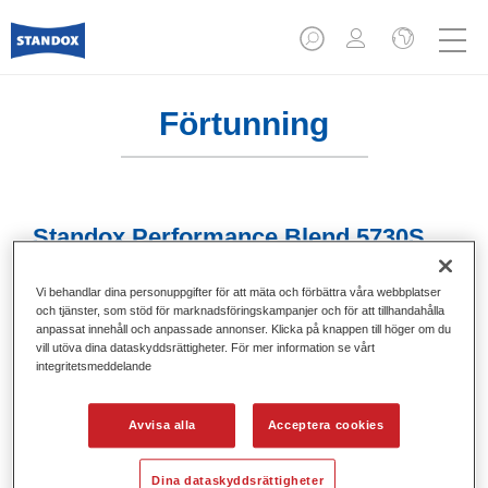
Förtunning
Standox Performance Blend 5730S
Artikelnummer
02078753
Vi behandlar dina personuppgifter för att mäta och förbättra våra webbplatser
och tjänster, som stöd för marknadsföringskampanjer och för att tillhandahålla
Produktnummer
4024669616286
anpassat innehåll och anpassade annonser. Klicka på knappen till höger om du
vill utöva dina dataskyddsrättigheter. För mer information se vårt
Mer information
integritetsmeddelande
Avvisa alla
Acceptera cookies
Dina dataskyddsrättigheter