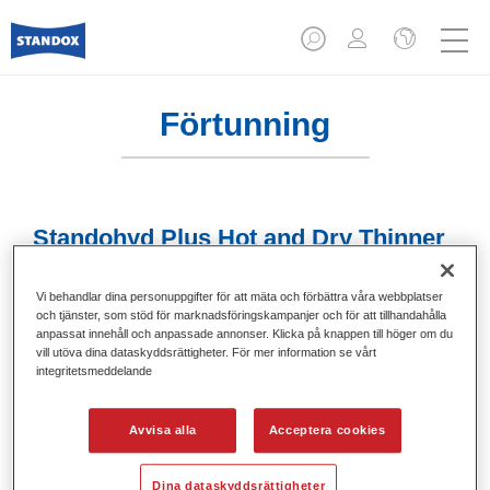
Förtunning
Standohyd Plus Hot and Dry Thinner
8020
Vi behandlar dina personuppgifter för att mäta och förbättra våra webbplatser
Artikelnummer
02080187
och tjänster, som stöd för marknadsföringskampanjer och för att tillhandahålla
anpassat innehåll och anpassade annonser. Klicka på knappen till höger om du
Produktnummer
4024669801873
vill utöva dina dataskyddsrättigheter. För mer information se vårt
integritetsmeddelande
Mer information
Avvisa alla
Acceptera cookies
Dina dataskyddsrättigheter