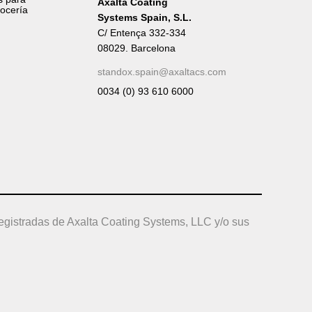
Axalta Coating
rocería
Systems Spain, S.L.
C/ Entença 332-334
08029. Barcelona
standox.spain@axaltacs.com
0034 (0) 93 610 6000
egistradas de Axalta Coating Systems, LLC y/o sus