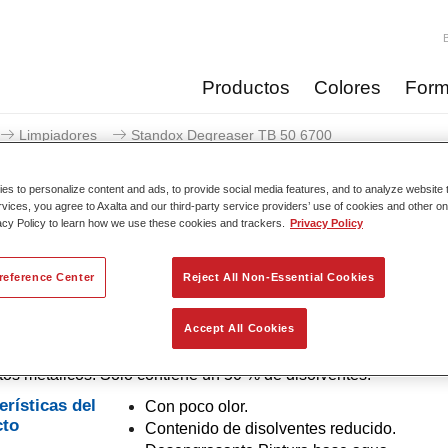
Productos
Colores
Form
Limpiadores
Standox Degreaser TB 50 6700​
s to personalize content and ads, to provide social media features, and to analyze website t
rvices, you agree to Axalta and our third-party service providers’ use of cookies and other on
acy Policy to learn how we use these cookies and trackers.
Privacy Policy
Standox Degreaser T
reference Center
Reject All Non-Essential Cookies
Accept All Cookies
ngrasante Standox Degreaser TB 50 6700​ se usa para limpiar
tos metálicos. Solo contiene un 50 % de disolventes.
erísticas del
Con poco olor.
cto
Contenido de disolventes reducido.