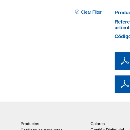
Clear Filter
Produc
Refere
artícul
Código
Productos
Colores
Gestión Digital del