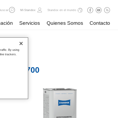
Buscar
Mi Standox
Standox en el mundo
ación
Servicios
Quienes Somos
Contacto
raffic. By using
line trackers.
B 50 6700​