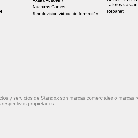
Axalta Academy
Talleres de Car
Nuestros Cursos
or
Repanet
Standovision videos de formación
ctos y servicios de Standox son marcas comerciales o marcas r
 respectivos propietarios.