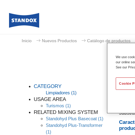
Inicio
Nuevos Productos
Catálogo de productos
We use cookie
our online se
See our Priv
Cookie P
CATEGORY
Limpiadores
(1)
USAGE AREA
Turismos
(1)
El dese
RELATED MIXING SYSTEM
substra
Standohyd Plus Basecoat
(1)
Caract
Standohyd Plus-Transformer
produ
(1)