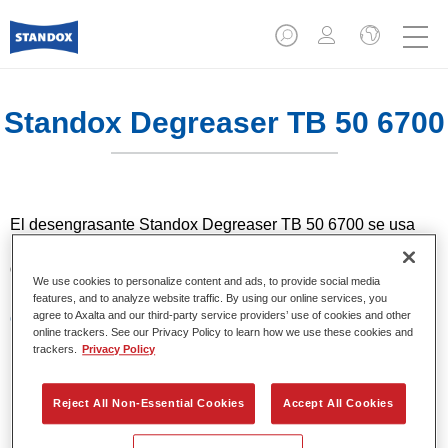
Standox Degreaser TB 50 6700​
El desengrasante Standox Degreaser TB 50 6700​ se usa
para limpiar substratos metálicos. Solo contiene un 50 % de
disolventes.
We use cookies to personalize content and ads, to provide social media
features, and to analyze website traffic. By using our online services, you
agree to Axalta and our third-party service providers’ use of cookies and other
Características del producto
online trackers. See our Privacy Policy to learn how we use these cookies and
Con poco olor.
trackers.
Privacy Policy
Contenido de disolventes reducido.
Desengrasante Pintura base agua.
Reject All Non-Essential Cookies
Accept All Cookies
Product Variant