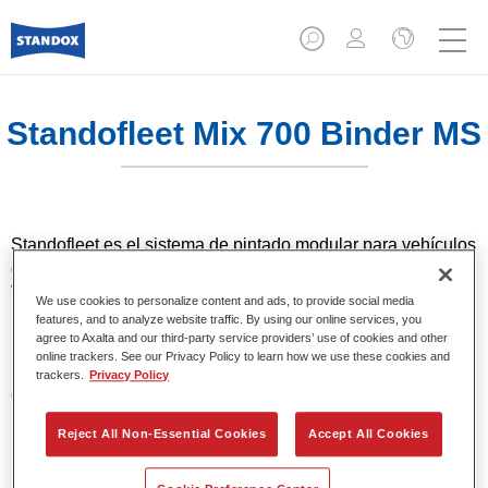
Standofleet Mix 700 Binder MS
Standofleet es el sistema de pintado modular para vehículos
comerciales, que cumple los estrictos límites de emisión de
VOC impuestos por la Unión Europea. Standofleet Mix 700
We use cookies to personalize content and ads, to provide social media
Binder MS es una resina de medios sólidos que se usa en
features, and to analyze website traffic. By using our online services, you
agree to Axalta and our third-party service providers’ use of cookies and other
las fórmulas Standofleet.
online trackers. See our Privacy Policy to learn how we use these cookies and
trackers.
Privacy Policy
Características del producto
Resina Standofleet para usar con acabados de medios
Reject All Non-Essential Cookies
Accept All Cookies
sólidos para reproducir acabados de vehículos
comerciales de máxima calidad.