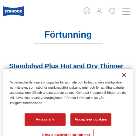
Förtunning
Standohyd Plus Hot and Dry Thinner
8020
Vi behandlar dina personuppgifter för att mäta och förbättra våra webbplatser
Artikelnummer
02080187
och tjänster, som stöd för marknadsföringskampanjer och för att tillhandahålla
anpassat innehåll och anpassade annonser. Klicka på knappen till höger om du
Produktnummer
4024669801873
vill utöva dina dataskyddsrättigheter. För mer information se vårt
integritetsmeddelande
Mer information
Avvisa alla
Acceptera cookies
Dina dataskyddsrättigheter