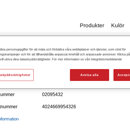
Produkter
Kulör
ng
dina personuppgifter för att mäta och förbättra våra webbplatser och tjänster, som stöd för
Förtunnin
gskampanjer och för att tillhandahålla anpassat innehåll och anpassade annonser. Klicka på 
ill utöva dina dataskyddsrättigheter. För mer information se vårt integritetsmeddelande
askyddsrättigheter
Avvisa alla
Accept
ofleet Industry EP Thinner 5280​
lnummer
02095432
tnummer
4024669954326
nformation