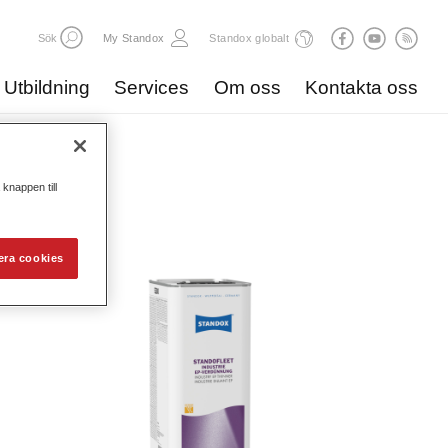
Sök
My Standox
Standox globalt
Utbildning
Services
Om oss
Kontakta oss
g
knappen till
era cookies