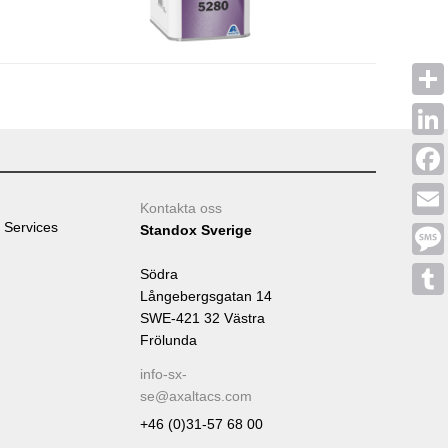
Shar
Linke
Face
Kontakta oss
 Services
Emai
Standox Sverige
Mess
Södra
Långebergsgatan 14
Tumb
SWE-421 32 Västra
Frölunda
info-sx-
se@axaltacs.com
+46 (0)31-57 68 00