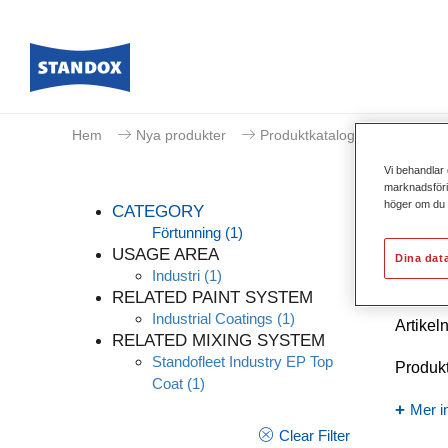
Hem
Nya produkter
Produktkatalog
Förtunni
Vi behandlar 
marknadsförin
höger om du v
CATEGORY
Förtunning
(1)
USAGE AREA
Dina dat
Industri
(1)
Stand
RELATED PAINT SYSTEM
Industrial Coatings
(1)
Artike
RELATED MIXING SYSTEM
Standofleet Industry EP Top
Produk
Coat
(1)
Mer i
Clear Filter