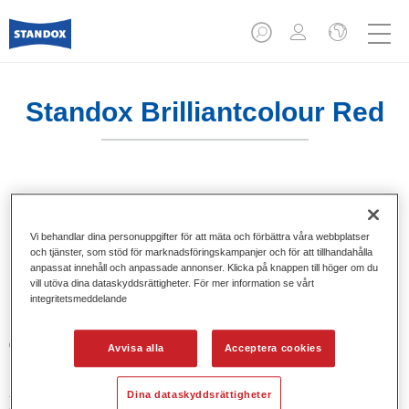
Standox Brilliantcolour Red
För motorcykelfärger.
Vi behandlar dina personuppgifter för att mäta och förbättra våra webbplatser
Produktfunktioner
och tjänster, som stöd för marknadsföringskampanjer och för att tillhandahålla
anpassat innehåll och anpassade annonser. Klicka på knappen till höger om du
För motorcykelfärger.
vill utöva dina dataskyddsrättigheter. För mer information se vårt
integritetsmeddelande
Product Variant
0.5LT
Avvisa alla
Acceptera cookies
Artikelnummer
Dina dataskyddsrättigheter