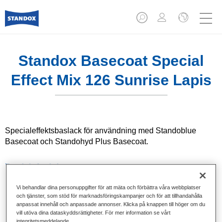
Standox Basecoat Special
Effect Mix 126 Sunrise Lapis
Specialeffektsbaslack för användning med Standoblue
Basecoat och Standohyd Plus Basecoat.
Produktfunktioner
Solida kulörer och effektfärger.
Appliceras i ett enda steg (One Visit Application).
Vi behandlar dina personuppgifter för att mäta och förbättra våra webbplatser
och tjänster, som stöd för marknadsföringskampanjer och för att tillhandahålla
Kan härdas.
anpassat innehåll och anpassade annonser. Klicka på knappen till höger om du
Hög täckning.
vill utöva dina dataskyddsrättigheter. För mer information se vårt
Lämplig för alla klimatförhållanden.
integritetsmeddelande