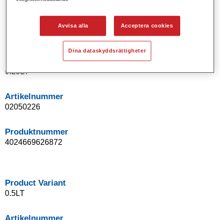
VOC-godkänt baslacksystem.
Enastående färgnoggrannhet.
Avvisa alla
Acceptera cookies
Perfekt för blandning.
Dina dataskyddsrättigheter
Product Variant
0.25LT
Artikelnummer
02050226
Produktnummer
4024669626872
Product Variant
0.5LT
Artikelnummer