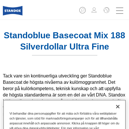
Standoblue Basecoat Mix 188
Silverdollar Ultra Fine
Tack vare sin kontinuerliga utveckling ger Standoblue
Basecoat de högsta nivåerna av kulörnoggrannhet. Det
beror på kulörkompetens, teknisk kunskap och att uppfylla
de högsta standarderna är som en del av vårt DNA. Standox
hjälper din verkstad att uppnå utmärkta resultat, vare sig för
vardagsreparationer eller de mest utmanande
specialreparationer.
Vi behandlar dina personuppgifter för att mäta och förbättra våra webbplatser
och tjänster, som stöd för marknadsföringskampanjer och för att tillhandahålla
anpassat innehåll och anpassade annonser. Klicka på knappen till höger om du
Produktfunktioner
vill utöva dina dataskyddsrättigheter. För mer information se vårt