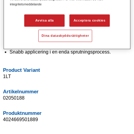
integritetsmeddelande
Solida och effektkulörer med modern pigmentteknologi.
Exceptionell kulörnoggrannhet.
Utmärkt utbättrinskontroll.
Avvisa alla
Acceptera cookies
Enastående flödesegenskaper.
Bra blandningsegenskaper för smidiga övergångar och
Dina dataskyddsrättigheter
osynliga reparationer.
Flexibel vid applicering.
Snabb applicering i en enda sprutningsprocess.
Product Variant
1LT
Artikelnummer
02050188
Produktnummer
4024669501889