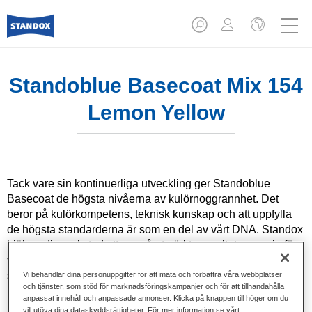
Standoblue Basecoat Mix 154
Lemon Yellow
Tack vare sin kontinuerliga utveckling ger Standoblue
Basecoat de högsta nivåerna av kulörnoggrannhet. Det
beror på kulörkompetens, teknisk kunskap och att uppfylla
de högsta standarderna är som en del av vårt DNA. Standox
hjälper din verkstad att uppnå utmärkta resultat, vare sig för
vardagsreparationer eller de mest utmanande
specialreparationer.
Vi behandlar dina personuppgifter för att mäta och förbättra våra webbplatser
och tjänster, som stöd för marknadsföringskampanjer och för att tillhandahålla
anpassat innehåll och anpassade annonser. Klicka på knappen till höger om du
Produktfunktioner
vill utöva dina dataskyddsrättigheter. För mer information se vårt