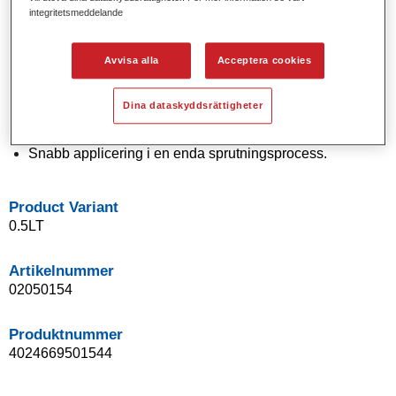
integritetsmeddelande
Solida och effektkulörer med modern pigmentteknologi.
Exceptionell kulörnoggrannhet.
Utmärkt utbättrinskontroll.
Avvisa alla
Acceptera cookies
Enastående flödesegenskaper.
Bra blandningsegenskaper för smidiga övergångar och
Dina dataskyddsrättigheter
osynliga reparationer.
Flexibel vid applicering.
Snabb applicering i en enda sprutningsprocess.
Product Variant
0.5LT
Artikelnummer
02050154
Produktnummer
4024669501544