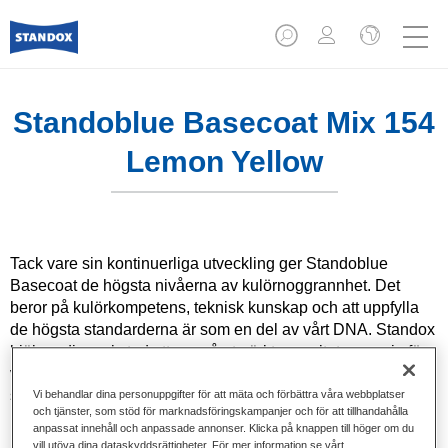
Standoblue Basecoat Mix 154
Lemon Yellow
Tack vare sin kontinuerliga utveckling ger Standoblue
Basecoat de högsta nivåerna av kulörnoggrannhet. Det
beror på kulörkompetens, teknisk kunskap och att uppfylla
de högsta standarderna är som en del av vårt DNA. Standox
hjälper din verkstad att uppnå utmärkta resultat, vare sig för
vardagsreparationer eller de mest utmanande
specialreparationer.
Vi behandlar dina personuppgifter för att mäta och förbättra våra webbplatser
och tjänster, som stöd för marknadsföringskampanjer och för att tillhandahålla
anpassat innehåll och anpassade annonser. Klicka på knappen till höger om du
Produktfunktioner
vill utöva dina dataskyddsrättigheter. För mer information se vårt