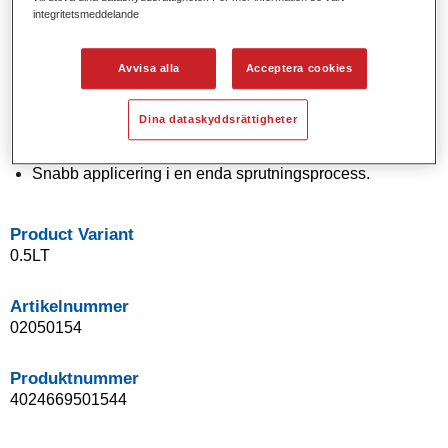
integritetsmeddelande
Solida och effektkulörer med modern pigmentteknologi.
Exceptionell kulörnoggrannhet.
Utmärkt utbättrinskontroll.
Avvisa alla
Acceptera cookies
Enastående flödesegenskaper.
Bra blandningsegenskaper för smidiga övergångar och
Dina dataskyddsrättigheter
osynliga reparationer.
Flexibel vid applicering.
Snabb applicering i en enda sprutningsprocess.
Product Variant
0.5LT
Artikelnummer
02050154
Produktnummer
4024669501544