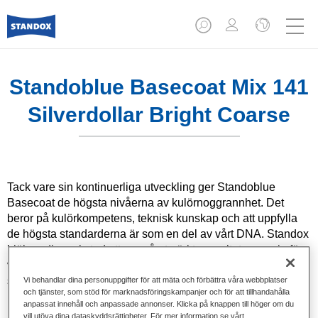
Standoblue Basecoat Mix 141
Silverdollar Bright Coarse
Tack vare sin kontinuerliga utveckling ger Standoblue
Basecoat de högsta nivåerna av kulörnoggrannhet. Det
beror på kulörkompetens, teknisk kunskap och att uppfylla
de högsta standarderna är som en del av vårt DNA. Standox
hjälper din verkstad att uppnå utmärkta resultat, vare sig för
vardagsreparationer eller de mest utmanande
specialreparationer.
Vi behandlar dina personuppgifter för att mäta och förbättra våra webbplatser
och tjänster, som stöd för marknadsföringskampanjer och för att tillhandahålla
anpassat innehåll och anpassade annonser. Klicka på knappen till höger om du
Produktfunktioner
vill utöva dina dataskyddsrättigheter. För mer information se vårt