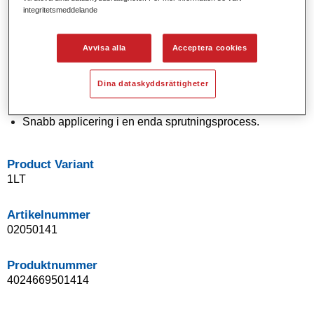
integritetsmeddelande
Solida och effektkulörer med modern pigmentteknologi.
Exceptionell kulörnoggrannhet.
Utmärkt utbättrinskontroll.
Avvisa alla
Acceptera cookies
Enastående flödesegenskaper.
Bra blandningsegenskaper för smidiga övergångar och
Dina dataskyddsrättigheter
osynliga reparationer.
Flexibel vid applicering.
Snabb applicering i en enda sprutningsprocess.
Product Variant
1LT
Artikelnummer
02050141
Produktnummer
4024669501414