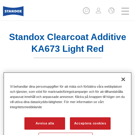
Standox Clearcoat Additive
KA673 Light Red
Tillsats för mixning av klarlack. Ge ljusa och lysande
kulörnyanser vid användning av Standocryl klarlack.
Vi behandlar dina personuppgifter för att mäta och förbättra våra webbplatser
och tjänster, som stöd för marknadsföringskampanjer och för att tillhandahålla
anpassat innehåll och anpassade annonser. Klicka på knappen till höger om du
Produktfunktioner
vill utöva dina dataskyddsrättigheter. För mer information se vårt
Förpackad i lämpliga 100 ml flaskor.
integritetsmeddelande
Enkel hantering och upphällning.
Finns i olika kulörer.
Avvisa alla
Acceptera cookies