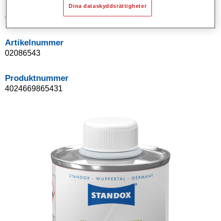
Product Variant
Dina dataskyddsrättigheter
0.1LT
Artikelnummer
02086543
Produktnummer
4024669865431