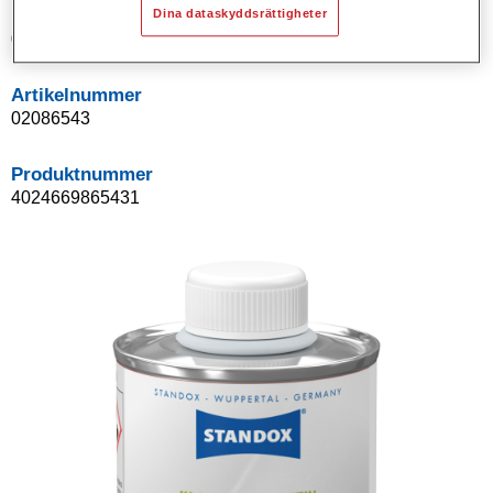
Product Variant
Dina dataskyddsrättigheter
0.1LT
Artikelnummer
02086543
Produktnummer
4024669865431