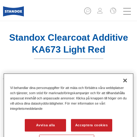
Standox Clearcoat Additive
KA673 Light Red
Tillsats för mixning av klarlack. Ge ljusa och lysande
kulörnyanser vid användning av Standocryl klarlack.
Vi behandlar dina personuppgifter för att mäta och förbättra våra webbplatser
och tjänster, som stöd för marknadsföringskampanjer och för att tillhandahålla
anpassat innehåll och anpassade annonser. Klicka på knappen till höger om du
Produktfunktioner
vill utöva dina dataskyddsrättigheter. För mer information se vårt
Förpackad i lämpliga 100 ml flaskor.
integritetsmeddelande
Enkel hantering och upphällning.
Finns i olika kulörer.
Avvisa alla
Acceptera cookies