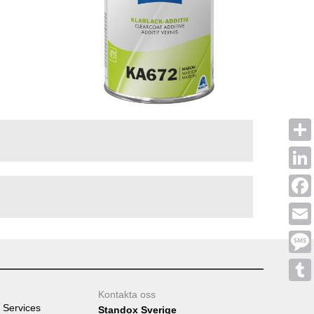
Shar
Linke
Face
Emai
Mess
Tumb
Kontakta oss
 Services
Standox Sverige