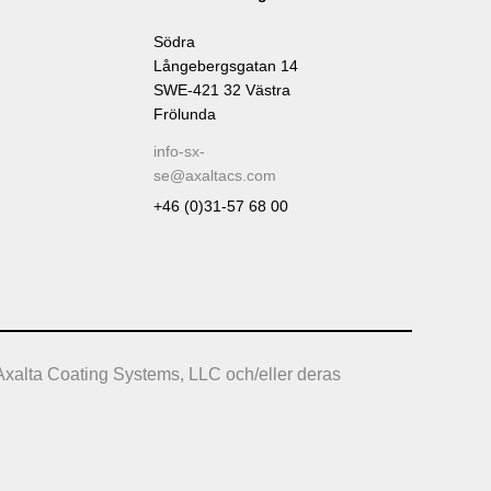
Södra
Långebergsgatan 14
SWE-421 32 Västra
Frölunda
info-sx-
se@axaltacs.com
+46 (0)31-57 68 00
Axalta Coating Systems, LLC och/eller deras