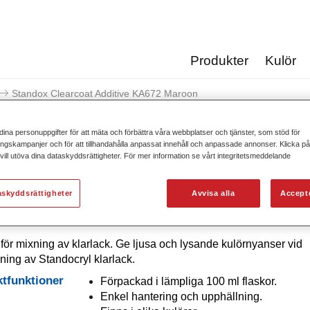
Produkter
Kulör
Standox Clearcoat Additive KA672 Maroon
dina personuppgifter för att mäta och förbättra våra webbplatser och tjänster, som stöd för
gskampanjer och för att tillhandahålla anpassat innehåll och anpassade annonser. Klicka på 
ill utöva dina dataskyddsrättigheter. För mer information se vårt integritetsmeddelande
Standox Clearcoat Additi
askyddsrättigheter
Avvisa alla
Accept
s för mixning av klarlack. Ge ljusa och lysande kulörnyanser vid
ing av Standocryl klarlack.
tfunktioner
Förpackad i lämpliga 100 ml flaskor.
Enkel hantering och upphällning.