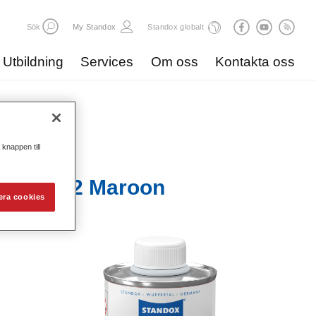
Sök
My Standox
Standox globalt
Utbildning
Services
Om oss
Kontakta oss
knappen till
ve KA672 Maroon
era cookies