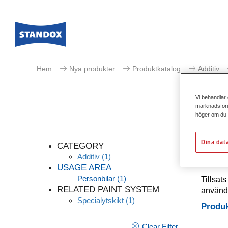
Hem
Nya produkter
Produktkatalog
Additiv
Vi behandlar 
marknadsförin
höger om du v
Dina dat
CATEGORY
Additiv
(1)
USAGE AREA
Personbilar
(1)
Tillsat
RELATED PAINT SYSTEM
användn
Specialytskikt
(1)
Produk
Clear Filter