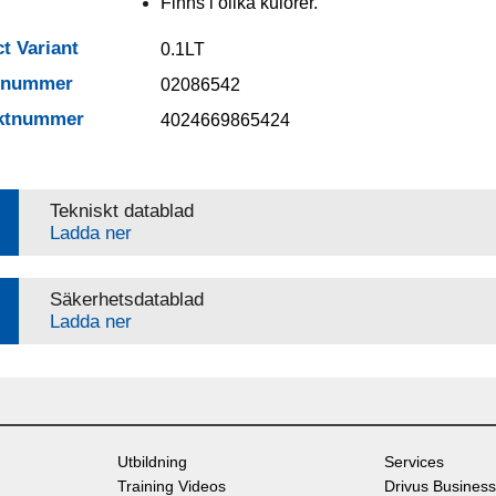
Finns i olika kulörer.
t Variant
0.1LT
elnummer
02086542
ktnummer
4024669865424
Tekniskt datablad
Ladda ner
Säkerhetsdatablad
Ladda ner
Utbildning
Services
Training Videos
Drivus Business