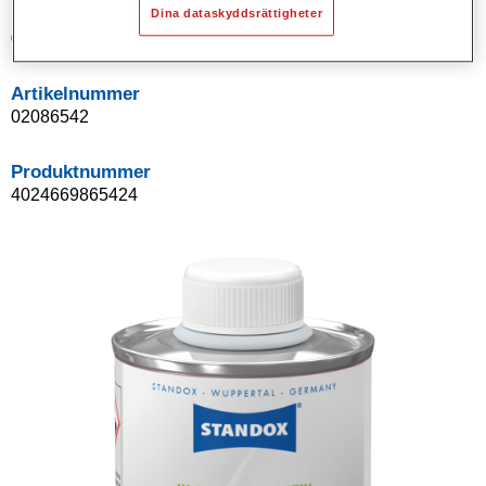
Product Variant
Dina dataskyddsrättigheter
0.1LT
Artikelnummer
02086542
Produktnummer
4024669865424