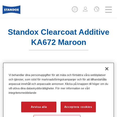
Standox Clearcoat Additive
KA672 Maroon
Tillsats för mixning av klarlack. Ge ljusa och lysande
kulörnyanser vid användning av Standocryl klarlack.
Vi behandlar dina personuppgifter för att mäta och förbättra våra webbplatser
och tjänster, som stöd för marknadsföringskampanjer och för att tillhandahålla
anpassat innehåll och anpassade annonser. Klicka på knappen till höger om du
Produktfunktioner
vill utöva dina dataskyddsrättigheter. För mer information se vårt
Förpackad i lämpliga 100 ml flaskor.
integritetsmeddelande
Enkel hantering och upphällning.
Finns i olika kulörer.
Avvisa alla
Acceptera cookies