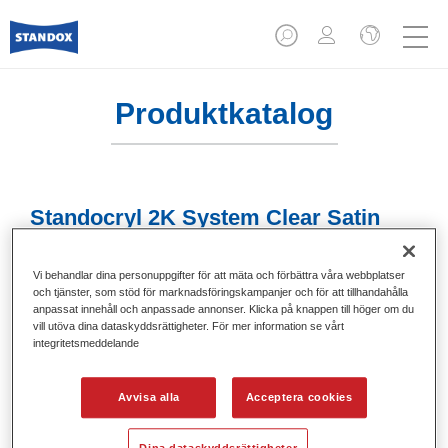
Produktkatalog
Standocryl 2K System Clear Satin
Gloss K9140
Artikelnummer
02084717
Vi behandlar dina personuppgifter för att mäta och förbättra våra webbplatser
och tjänster, som stöd för marknadsföringskampanjer och för att tillhandahålla
anpassat innehåll och anpassade annonser. Klicka på knappen till höger om du
Produktnummer
4024669625875
vill utöva dina dataskyddsrättigheter. För mer information se vårt
integritetsmeddelande
Mer information
Avvisa alla
Acceptera cookies