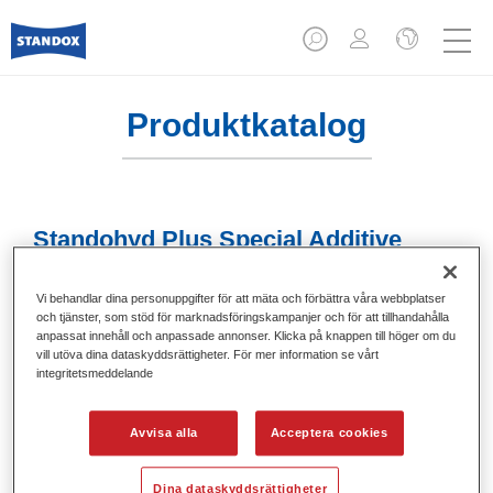
Produktkatalog
Standohyd Plus Special Additive
8050
Vi behandlar dina personuppgifter för att mäta och förbättra våra webbplatser
Artikelnummer
02052001
och tjänster, som stöd för marknadsföringskampanjer och för att tillhandahålla
anpassat innehåll och anpassade annonser. Klicka på knappen till höger om du
Produktnummer
4024669520019
vill utöva dina dataskyddsrättigheter. För mer information se vårt
integritetsmeddelande
Mer information
Avvisa alla
Acceptera cookies
Dina dataskyddsrättigheter