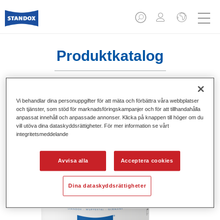
Produktkatalog
Vi behandlar dina personuppgifter för att mäta och förbättra våra webbplatser
Standofleet Industry Binder Unicryl
och tjänster, som stöd för marknadsföringskampanjer och för att tillhandahålla
Mix 715
anpassat innehåll och anpassade annonser. Klicka på knappen till höger om du
vill utöva dina dataskyddsrättigheter. För mer information se vårt
integritetsmeddelande
Artikelnummer
02091615
Produktnummer
4024669916157
Avvisa alla
Acceptera cookies
Mer information
Dina dataskyddsrättigheter