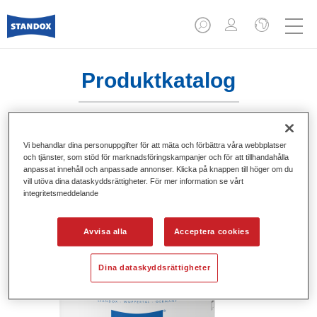
Produktkatalog
Vi behandlar dina personuppgifter för att mäta och förbättra våra webbplatser
Standofleet Industry Binder 2K Matt
och tjänster, som stöd för marknadsföringskampanjer och för att tillhandahålla
Mix 706
anpassat innehåll och anpassade annonser. Klicka på knappen till höger om du
vill utöva dina dataskyddsrättigheter. För mer information se vårt
integritetsmeddelande
Artikelnummer
02091577
Produktnummer
4024669915778
Avvisa alla
Acceptera cookies
Mer information
Dina dataskyddsrättigheter