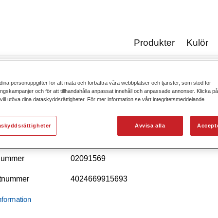
Produkter
Kulör
dina personuppgifter för att mäta och förbättra våra webbplatser och tjänster, som stöd för
Produktkata
gskampanjer och för att tillhandahålla anpassat innehåll och anpassade annonser. Klicka på 
ill utöva dina dataskyddsrättigheter. För mer information se vårt integritetsmeddelande
askyddsrättigheter
Avvisa alla
Accept
dofleet Industry Binder NKL Mix 713
lnummer
02091569
tnummer
4024669915693
nformation