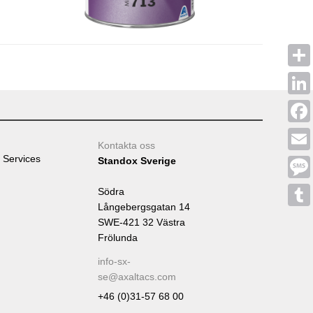
Shar
Linke
Face
Kontakta oss
 Services
Emai
Standox Sverige
Mess
Södra
Långebergsgatan 14
Tumb
SWE-421 32 Västra
Frölunda
info-sx-
se@axaltacs.com
+46 (0)31-57 68 00