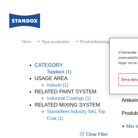
Hem
Nya produkter
Produktkatalog
Vi behandlar 
marknadsförin
höger om du v
CATEGORY
Topplack
(1)
USAGE AREA
Dina dat
Industri
(1)
Stan
RELATED PAINT SYSTEM
Industrial Coatings
(1)
Artike
RELATED MIXING SYSTEM
Standofleet Industry NKL Top
Produk
Coat
(1)
Mer i
Clear Filter