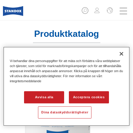
Produktkatalog
Vi behandlar dina personuppgifter för att mäta och förbättra våra webbplatser
Standofleet Industry Binder KH Mix
och tjänster, som stöd för marknadsföringskampanjer och för att tillhandahålla
711
anpassat innehåll och anpassade annonser. Klicka på knappen till höger om du
vill utöva dina dataskyddsrättigheter. För mer information se vårt
integritetsmeddelande
Artikelnummer
02091534
Produktnummer
4024669915341
Avvisa alla
Acceptera cookies
Mer information
Dina dataskyddsrättigheter