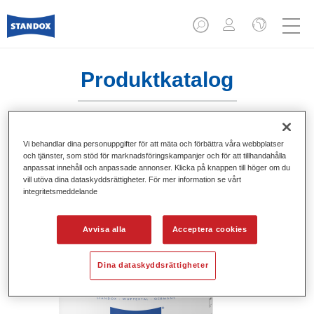
Produktkatalog
Vi behandlar dina personuppgifter för att mäta och förbättra våra webbplatser
Standofleet Industry 2K Multicryl
och tjänster, som stöd för marknadsföringskampanjer och för att tillhandahålla
Grey U2340
anpassat innehåll och anpassade annonser. Klicka på knappen till höger om du
vill utöva dina dataskyddsrättigheter. För mer information se vårt
integritetsmeddelande
Artikelnummer
02093359
Produktnummer
4024669933598
Avvisa alla
Acceptera cookies
Mer information
Dina dataskyddsrättigheter