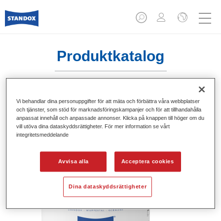
Produktkatalog
Vi behandlar dina personuppgifter för att mäta och förbättra våra webbplatser
Standofleet Industry 2K Multicryl
och tjänster, som stöd för marknadsföringskampanjer och för att tillhandahålla
Grey U2340
anpassat innehåll och anpassade annonser. Klicka på knappen till höger om du
vill utöva dina dataskyddsrättigheter. För mer information se vårt
integritetsmeddelande
Artikelnummer
02093359
Produktnummer
4024669933598
Avvisa alla
Acceptera cookies
Mer information
Dina dataskyddsrättigheter