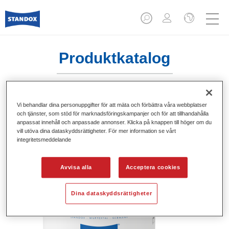
Produktkatalog
Vi behandlar dina personuppgifter för att mäta och förbättra våra webbplatser
Standofleet Industry Binder 1K Acryl
och tjänster, som stöd för marknadsföringskampanjer och för att tillhandahålla
Mix 717
anpassat innehåll och anpassade annonser. Klicka på knappen till höger om du
vill utöva dina dataskyddsrättigheter. För mer information se vårt
integritetsmeddelande
Artikelnummer
02091631
Produktnummer
4024669916317
Avvisa alla
Acceptera cookies
Mer information
Dina dataskyddsrättigheter