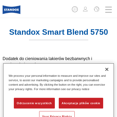
Standox Smart Blend 5750​
Dodatek do cieniowania lakierów bezbarwnych i
nawierzchniowych.
We process your personal information to measure and improve our sites and
Product Features
service, to assist our marketing campaigns and to provide personalised
Dodatek do cieniowania lakieru bezbarwnego Standocryl
content and advertising. By clicking the button on the right, you can exercise
2K Clear i lakieru nawierzchniowego Standocryl 2K
your privacy rights. For more information see our privacy notice
Topcoat.
Odrzucenie wszystkich
Akceptacja plików cookie
Product Variant
1LT
Your Privacy Rights