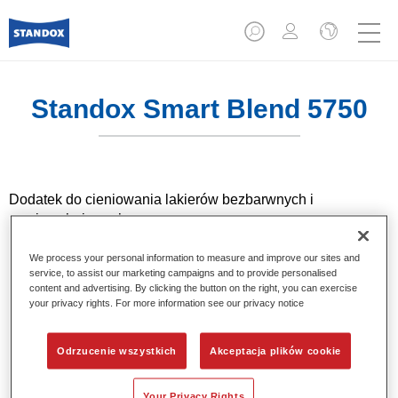
Standox Smart Blend 5750​
Dodatek do cieniowania lakierów bezbarwnych i
nawierzchniowych.
We process your personal information to measure and improve our sites and
Product Features
service, to assist our marketing campaigns and to provide personalised
Dodatek do cieniowania lakieru bezbarwnego Standocryl
content and advertising. By clicking the button on the right, you can exercise
2K Clear i lakieru nawierzchniowego Standocryl 2K
your privacy rights. For more information see our privacy notice
Topcoat.
Odrzucenie wszystkich
Akceptacja plików cookie
Product Variant
1LT
Your Privacy Rights