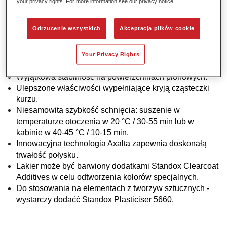
your privacy rights. For more information see our privacy notice
potrzeby utwardzania lakieru bazowego Standoblue.
Proste proporcje mieszania 2:1 ze wszystkimi
Odrzucenie wszystkich
Akceptacja plików cookie
utwardzaczami z serii Xtreme.
Elastyczna aplikacja na 1,5 lub 2 warstwy daje więcej
opcji dopasowania kolorów stosowanych przez
Your Privacy Rights
producentów samochodów.
Wyjątkowa stabilność na powierzchniach pionowych.
Ulepszone właściwości wypełniające kryją cząsteczki
kurzu.
Niesamowita szybkość schnięcia: suszenie w
temperaturze otoczenia w 20 °C / 30-55 min lub w
kabinie w 40-45 °C / 10-15 min.
Innowacyjna technologia Axalta zapewnia doskonałą
trwałość połysku.
Lakier może być barwiony dodatkami Standox Clearcoat
Additives w celu odtworzenia kolorów specjalnych.
Do stosowania na elementach z tworzyw sztucznych -
wystarczy dodaćć Standox Plasticiser 5660.