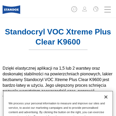
Standocryl VOC Xtreme Plus
Clear K9600
Dzięki elastycznej aplikacji na 1,5 lub 2 warstwy oraz
doskonałej stabilności na powierzchniach pionowych, lakier
bezbarwny Standocryl VOC Xtreme Plus Clear K9600 jest
bardzo łatwy w użyciu. Jego ulepszony proces schnięcia
pozwala warsztatom zaoszczędzić czas, poprawić
wydajność i zminimalizować zużycie energii.
We process your personal information to measure and improve our sites and
service, to assist our marketing campaigns and to provide personalised
Product Features
content and advertising. By clicking the button on the right, you can exercise
Stosując go w ramach systemu Standox Xtreme nie ma