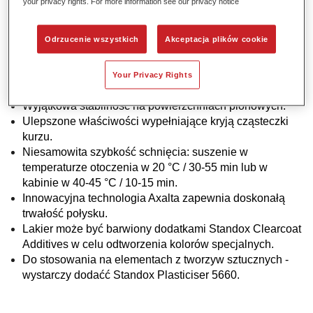
your privacy rights. For more information see our privacy notice
potrzeby utwardzania lakieru bazowego Standoblue.
Proste proporcje mieszania 2:1 ze wszystkimi
Odrzucenie wszystkich
Akceptacja plików cookie
utwardzaczami z serii Xtreme.
Elastyczna aplikacja na 1,5 lub 2 warstwy daje więcej
opcji dopasowania kolorów stosowanych przez
Your Privacy Rights
producentów samochodów.
Wyjątkowa stabilność na powierzchniach pionowych.
Ulepszone właściwości wypełniające kryją cząsteczki
kurzu.
Niesamowita szybkość schnięcia: suszenie w
temperaturze otoczenia w 20 °C / 30-55 min lub w
kabinie w 40-45 °C / 10-15 min.
Innowacyjna technologia Axalta zapewnia doskonałą
trwałość połysku.
Lakier może być barwiony dodatkami Standox Clearcoat
Additives w celu odtworzenia kolorów specjalnych.
Do stosowania na elementach z tworzyw sztucznych -
wystarczy dodaćć Standox Plasticiser 5660.