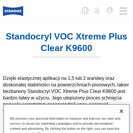
Standocryl VOC Xtreme Plus
Clear K9600
Dzięki elastycznej aplikacji na 1,5 lub 2 warstwy oraz
doskonałej stabilności na powierzchniach pionowych, lakier
bezbarwny Standocryl VOC Xtreme Plus Clear K9600 jest
bardzo łatwy w użyciu. Jego ulepszony proces schnięcia
pozwala warsztatom zaoszczędzić czas, poprawić
wydajność i zminimalizować zużycie energii.
We process your personal information to measure and improve our sites and
service, to assist our marketing campaigns and to provide personalised
Product Features
content and advertising. By clicking the button on the right, you can exercise
Stosując go w ramach systemu Standox Xtreme nie ma