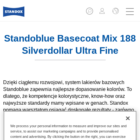
Standoblue Basecoat Mix 188
Silverdollar Ultra Fine
Dzięki ciągłemu rozwojowi, system lakierów bazowych
Standoblue zapewnia najlepsze dopasowanie kolorów. To
dlatego, że kompetencje kolorystyczne, know-how oraz
najwyższe standardy mamy wpisane w genach. Standox
pomaga warsztatom osiągać doskonałe rezultaty - zarówno
przy codziennych naprawach, jak i zleceniach specjalnych.
We process your personal information to measure and improve our sites and
service, to assist our marketing campaigns and to provide personalised
Product Features
content and advertising. By clicking the button on the right, you can exercise
Innowacyjne pigmenty dla kolorów solidowych i z