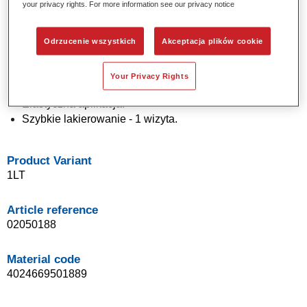
your privacy rights. For more information see our privacy notice
efektem.
Wyjątkowa precyzja koloru.
Odrzucenie wszystkich
Akceptacja plików cookie
Doskonała kontrola efektu chmurzenia.
Świetna rozlewność.
Cieniowanie pozwala wykonać gładkie przejścia i
Your Privacy Rights
niewidzialną naprawę.
Elastyczna aplikacja.
Szybkie lakierowanie - 1 wizyta.
Product Variant
1LT
Article reference
02050188
Material code
4024669501889