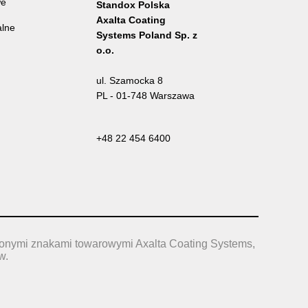
we
Standox Polska
Axalta Coating
alne
Systems Poland Sp. z
o.o.
ul. Szamocka 8
PL - 01-748 Warszawa
+48 22 454 6400
żonymi znakami towarowymi Axalta Coating Systems,
w.