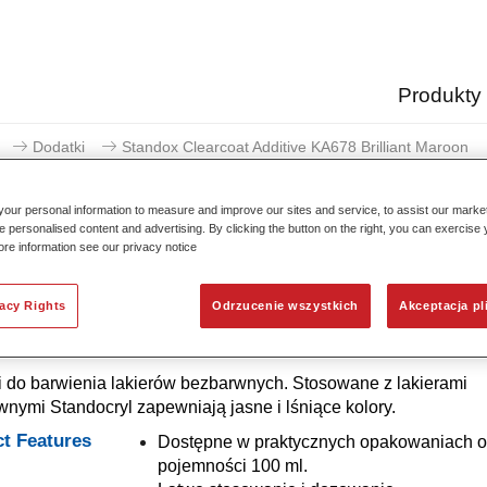
Produkty
Dodatki
Standox Clearcoat Additive KA678 Brilliant Maroon
our personal information to measure and improve our sites and service, to assist our mark
e personalised content and advertising. By clicking the button on the right, you can exercise
ore information see our privacy notice
Standox Clearcoat Additive KA
vacy Rights
Odrzucenie wszystkich
Akceptacja pl
 do barwienia lakierów bezbarwnych. Stosowane z lakierami
nymi Standocryl zapewniają jasne i lśniące kolory.
t Features
Dostępne w praktycznych opakowaniach o
pojemności 100 ml.