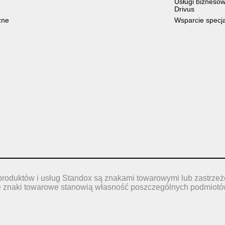
Usługi bizneso
Drivus
zne
Wsparcie specj
produktów i usług Standox są znakami towarowymi lub zastrze
e znaki towarowe stanowią własność poszczególnych podmiotó