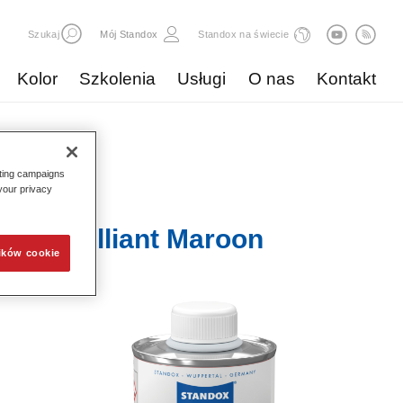
Szukaj
Mój Standox
Standox na świecie
Kolor
Szkolenia
Usługi
O nas
Kontakt
eting campaigns
 your privacy
678 Brilliant Maroon
ików cookie