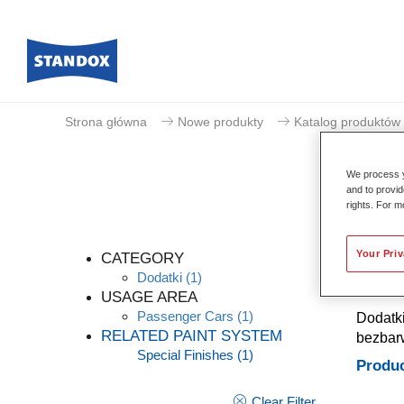
Strona główna
Nowe produkty
Katalog produktów
We process y
and to provid
rights. For m
Your Pri
CATEGORY
Dodatki
(1)
USAGE AREA
Passenger Cars
(1)
Dodatki
RELATED PAINT SYSTEM
bezbarw
Special Finishes
(1)
Produc
Clear Filter