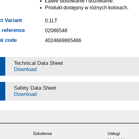
Łatwe stosowanie i dozowanie.
Produkt dostępny w różnych kolorach.
t Variant
0.1LT
e reference
02086548
al code
4024669865486
Technical Data Sheet
Download
Safety Data Sheet
Download
Szkolenia
Usługi