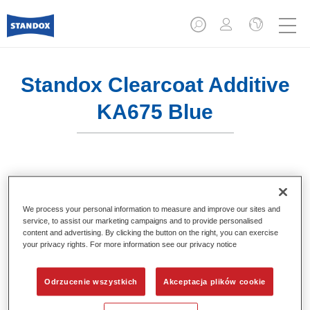
Standox Clearcoat Additive
KA675 Blue
Dodatki do barwienia lakierów bezbarwnych. Stosowane z
lakierami bezbarwnymi Standocryl zapewniają jasne i
We process your personal information to measure and improve our sites and
lśniące kolory.
service, to assist our marketing campaigns and to provide personalised
content and advertising. By clicking the button on the right, you can exercise
your privacy rights. For more information see our privacy notice
Product Features
Dostępne w praktycznych opakowaniach o pojemności
100 ml.
Odrzucenie wszystkich
Akceptacja plików cookie
Łatwe stosowanie i dozowanie.
Produkt dostępny w różnych kolorach.