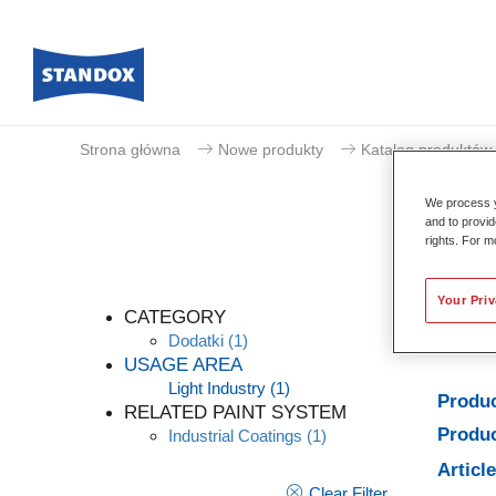
Strona główna
Nowe produkty
Katalog produktów
We process y
and to provid
rights. For m
Your Pri
CATEGORY
Dodatki
(1)
USAGE AREA
Light Industry
(1)
Produc
RELATED PAINT SYSTEM
Produc
Industrial Coatings
(1)
Articl
Clear Filter