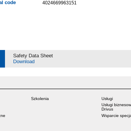
al code
4024669963151
Safety Data Sheet
Download
Szkolenia
Usługi
Usługi bizneso
Drivus
zne
Wsparcie specj