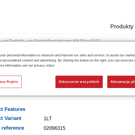
Produkty
Dodatki
Standofleet Industry KH Drier 5410​
our personal information to measure and improve our sites and service, to assist our mark
e personalised content and advertising. By clicking the button on the right, you can exercise
ore information see our privacy notice
Standofleet Industry K
vacy Rights
Odrzucenie wszystkich
Akceptacja pl
t Features
t Variant
1LT
e reference
02096315