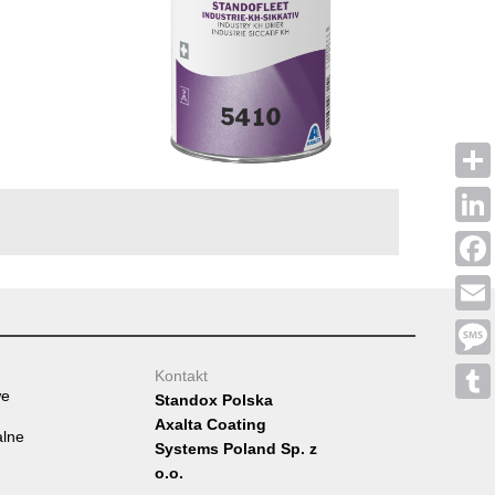
Shar
Linke
Face
Emai
Mess
Kontakt
we
Standox Polska
Tumb
Axalta Coating
alne
Systems Poland Sp. z
o.o.