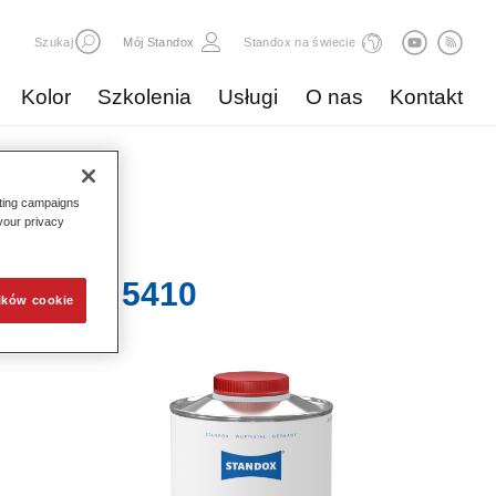
Szukaj
Mój Standox
Standox na świecie
Kolor
Szkolenia
Usługi
O nas
Kontakt
eting campaigns
 your privacy
H Drier 5410​
ików cookie