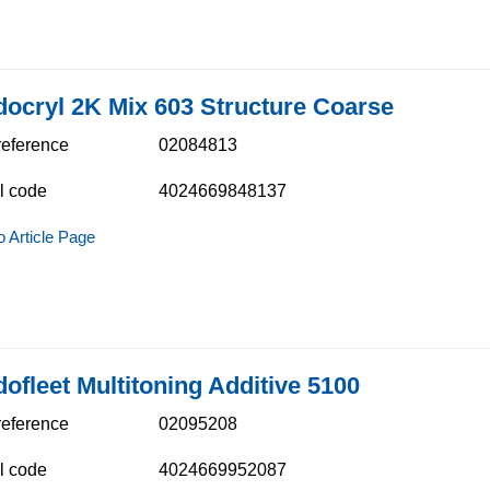
docryl 2K Mix 603 Structure Coarse
 reference
02084813
l code
4024669848137
o Article Page
ofleet Multitoning Additive 5100​
 reference
02095208
l code
4024669952087