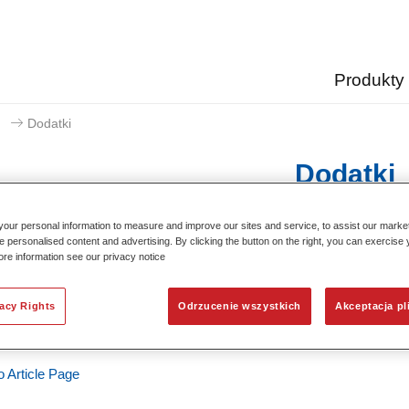
Produkty
Dodatki
Dodatki
our personal information to measure and improve our sites and service, to assist our mark
e personalised content and advertising. By clicking the button on the right, you can exercise
ore information see our privacy notice
ocryl 2K Mix 602 Structure Fine
 reference
02084821
vacy Rights
Odrzucenie wszystkich
Akceptacja pl
l code
4024669848212
o Article Page