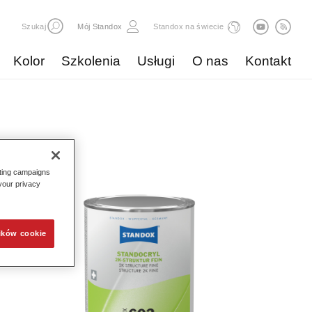
Szukaj
Mój Standox
Standox na świecie
Kolor
Szkolenia
Usługi
O nas
Kontakt
eting campaigns
 your privacy
ików cookie