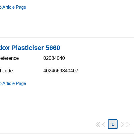
o Article Page
ox Plasticiser 5660​
 reference
02084040
l code
4024669840407
o Article Page
1