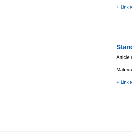
Link t
Stand
Article
Materia
Link t