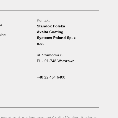
Kontakt
we
Standox Polska
Axalta Coating
alne
Systems Poland Sp. z
o.o.
ul. Szamocka 8
PL - 01-748 Warszawa
+48 22 454 6400
żonymi znakami towarowymi Axalta Coating Systems,