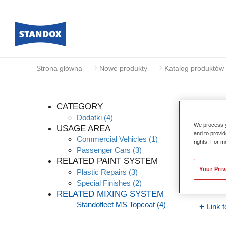
Strona główna
Nowe produkty
Katalog produktów
CATEGORY
Dodatki
(4)
We process y
USAGE AREA
and to provid
Commercial Vehicles
(1)
rights. For m
Stand
Passenger Cars
(3)
RELATED PAINT SYSTEM
Article
Your Pri
Plastic Repairs
(3)
Special Finishes
(2)
Materia
RELATED MIXING SYSTEM
Standofleet MS Topcoat
(4)
Link t