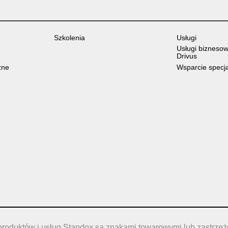
Szkolenia
Usługi
Usługi bizneso
Drivus
zne
Wsparcie specj
produktów i usług Standox są znakami towarowymi lub zastrze