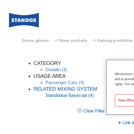
Strona główna
Nowe produkty
Katalog produktów
CATEGORY
Dodatki
(4)
We process y
USAGE AREA
and to provid
Passenger Cars
(4)
rights. For m
Stan
RELATED MIXING SYSTEM
Standoblue Basecoat
(4)
Article
Your Pri
Materia
Clear Filter
Link t