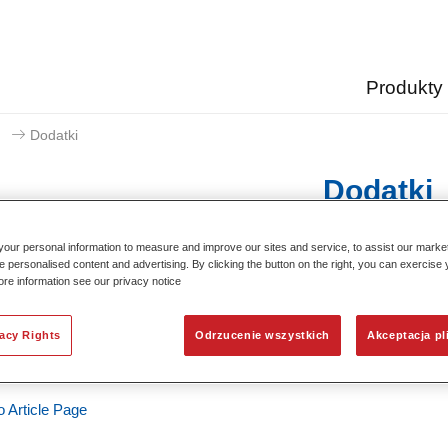
Produkty
Dodatki
Dodatki
our personal information to measure and improve our sites and service, to assist our mark
e personalised content and advertising. By clicking the button on the right, you can exercise
ore information see our privacy notice
doblue Color Blend 8570
 reference
02050310
vacy Rights
Odrzucenie wszystkich
Akceptacja pl
l code
4024669503104
o Article Page