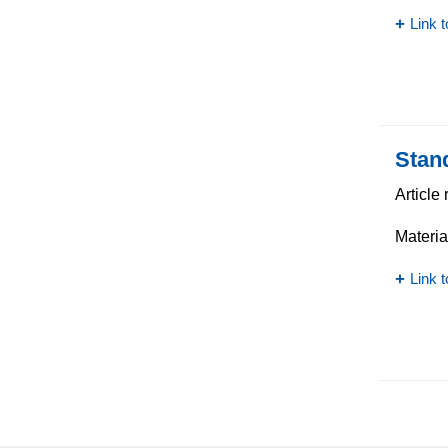
Link t
Stan
Article
Materia
Link t