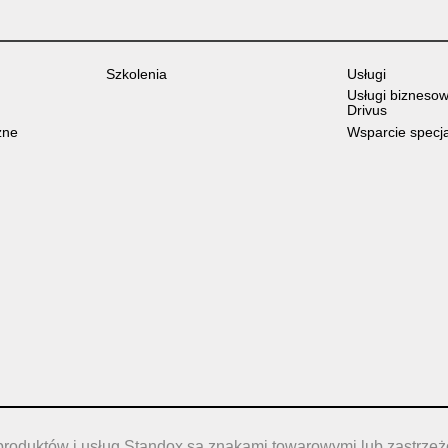
Szkolenia
Usługi
Usługi bizneso
Drivus
zne
Wsparcie specj
produktów i usług Standox są znakami towarowymi lub zastrze