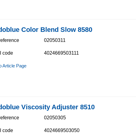
doblue Color Blend Slow 8580
 reference
02050311
l code
4024669503111
o Article Page
doblue Viscosity Adjuster 8510
 reference
02050305
l code
4024669503050