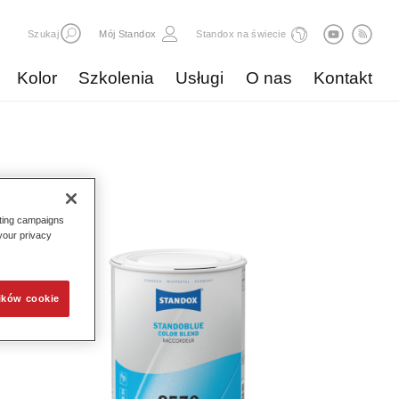
Szukaj
Mój Standox
Standox na świecie
Kolor
Szkolenia
Usługi
O nas
Kontakt
eting campaigns
 your privacy
ików cookie