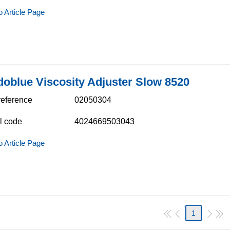
o Article Page
doblue Viscosity Adjuster Slow 8520
 reference
02050304
l code
4024669503043
o Article Page
1