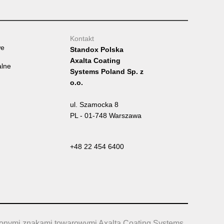
Kontakt
we
Standox Polska
Axalta Coating
alne
Systems Poland Sp. z
o.o.
ul. Szamocka 8
PL - 01-748 Warszawa
+48 22 454 6400
żonymi znakami towarowymi Axalta Coating Systems,