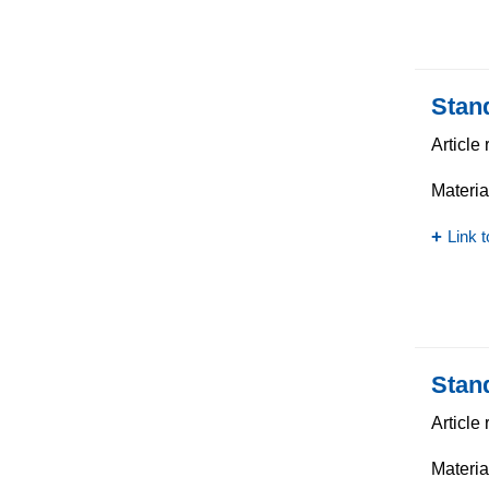
Stan
Article
Materia
Link t
Stan
Article
Materia