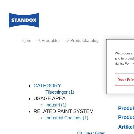
Hjem
Produkter
Produktkatalog
Tilsetninger
We process y
and to provid
rights. For m
Your Pri
CATEGORY
Tilsetninger
(1)
USAGE AREA
Industri
(1)
Produk
RELATED PAINT SYSTEM
Produc
Industrial Coatings
(1)
Artik
Clear Filter