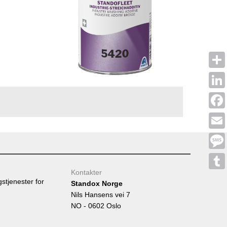
Shar
Linke
Face
Emai
Mess
Kontakter
Tumb
gstjenester for
Standox Norge
Nils Hansens vei 7
NO - 0602 Oslo