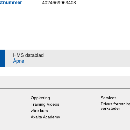
ktnummer
4024669963403
HMS datablad
Åpne
Opplæring
Services
Drivus forretnin
Training Videos
verksteder
våre kurs
Axalta Academy