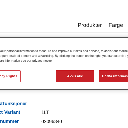
Produkter
Farge
Standofleet Industry Brushing Additive 5420​
our personal information to measure and improve our sites and service, to assist our mark
e personalised content and advertising. By clicking the button on the right, you can exercise
ore information see our privacy notice
Standofleet Industry Brush
vacy Rights
Avvis alle
Godta informas
tfunksjoner
t Variant
1LT
elnummer
02096340