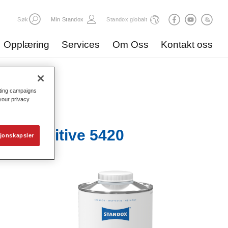
Søk
Min Standox
Standox globalt
Opplæring
Services
Om Oss
Kontakt oss
eting campaigns
 your privacy
ing Additive 5420​
jonskapsler