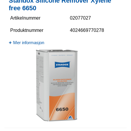
Standox Silicone Remover Xylene
free 6650​
Artikelnummer
02077027
Produktnummer
4024669770278
Mer informasjon