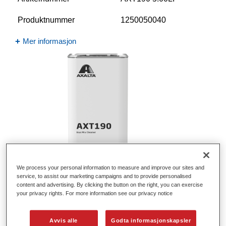
Produktnummer
1250050040
Mer informasjon
We process your personal information to measure and improve our sites and
service, to assist our marketing campaigns and to provide personalised
content and advertising. By clicking the button on the right, you can exercise
your privacy rights. For more information see our privacy notice
Standofleet Industry Adhesion
Promotor U2050​
Avvis alle
Godta informasjonskapsler