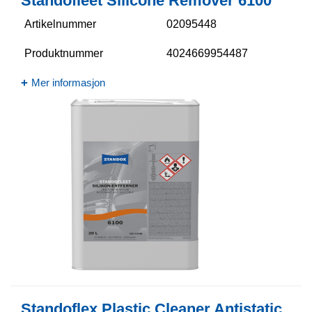
Standofleet Silicone Remover 6100​
Artikelnummer
02095448
Produktnummer
4024669954487
Mer informasjon
Standoflex Plastic Cleaner Antistatic