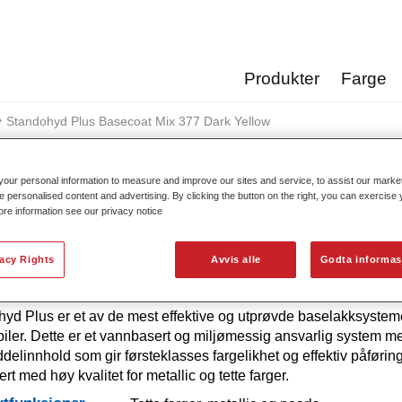
Produkter
Farge
Standohyd Plus Basecoat Mix 377 Dark Yellow
our personal information to measure and improve our sites and service, to assist our mark
e personalised content and advertising. By clicking the button on the right, you can exercise
ore information see our privacy notice
Standohyd Plus Basecoat Mi
vacy Rights
Avvis alle
Godta informas
yd Plus er et av de mest effektive og utprøvde baselakksystem
iler. Dette er et vannbasert og miljømessig ansvarlig system me
delinnhold som gir førsteklasses fargelikhet og effektiv påføring
rt med høy kvalitet for metallic og tette farger.