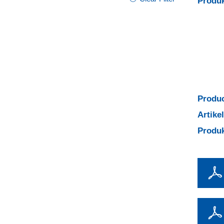
Produk
Produc
Artik
Produ