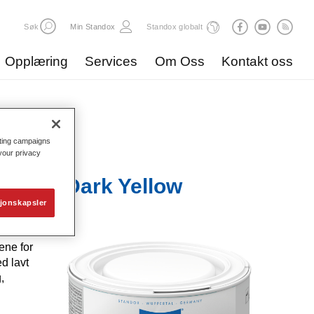
Søk
Min Standox
Standox globalt
Opplæring
Services
Om Oss
Kontakt oss
eting campaigns
 your privacy
x 377 Dark Yellow
jonskapsler
ene for
d lavt
,