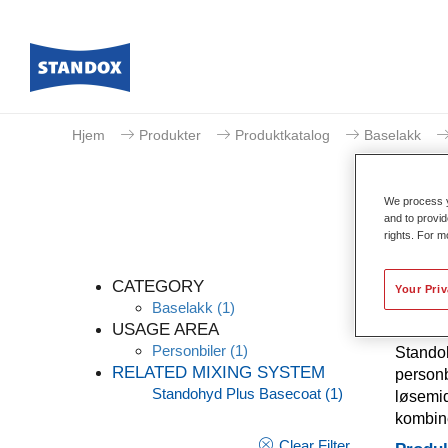
Hjem
Produkter
Produktkatalog
Baselakk
We process y
and to provid
rights. For m
CATEGORY
Your Pri
Baselakk
(1)
USAGE AREA
Personbiler
(1)
Standoh
RELATED MIXING SYSTEM
personb
Standohyd Plus Basecoat
(1)
løsemid
kombine
Clear Filter