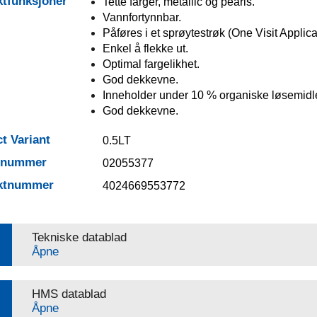
tfunksjoner
Tette farger, metallic og pearls.
Vannfortynnbar.
Påføres i et sprøytestrøk (One Visit Applica
Enkel å flekke ut.
Optimal fargelikhet.
God dekkevne.
Inneholder under 10 % organiske løsemidle
God dekkevne.
t Variant
0.5LT
elnummer
02055377
ktnummer
4024669553772
Tekniske datablad
Åpne
HMS datablad
Åpne