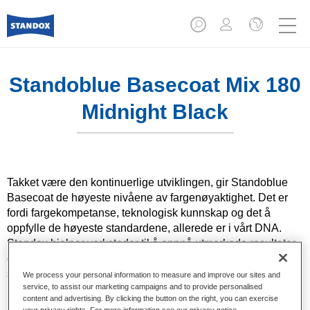
Standoblue Basecoat Mix 180
Midnight Black
Takket være den kontinuerlige utviklingen, gir Standoblue
Basecoat de høyeste nivåene av fargenøyaktighet. Det er
fordi fargekompetanse, teknologisk kunnskap og det å
oppfylle de høyeste standardene, allerede er i vårt DNA.
Standox hjelper verksteder til å oppnå utmerkede resultater,
enten det gjelder reparasjoner i hverdagen eller de mest
spesielle og utfordrende.
We process your personal information to measure and improve our sites and
service, to assist our marketing campaigns and to provide personalised
content and advertising. By clicking the button on the right, you can exercise
Produktfunksjoner
your privacy rights. For more information see our privacy notice