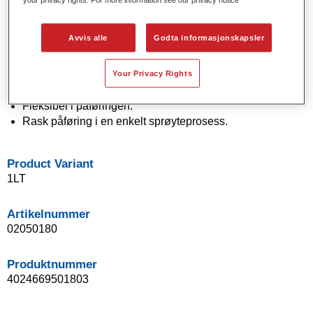
Solide og effektfarger bruker moderne pigmentteknologi.
Eksepsjonell fargenøyaktighet.
Avvis alle
Godta informasjonskapsler
Utmerket flekkekontroll.
Fremragende flytegenskaper.
Your Privacy Rights
Gode utflekkingsegenskaper for jevne overganger og
usynlige reparasjoner.
Fleksibel i påføringen.
Rask påføring i en enkelt sprøyteprosess.
Product Variant
1LT
Artikelnummer
02050180
Produktnummer
4024669501803