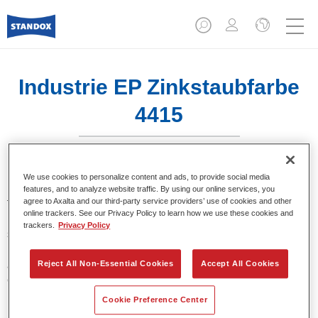
Industrie EP Zinkstaubfarbe
4415
We use cookies to personalize content and ads, to provide social media
Industry EP Zinc-Rich Primer 4415 is een
features, and to analyze website traffic. By using our online services, you
tweecomponentenproduct op basis van epoxyhars, dat een
agree to Axalta and our third-party service providers’ use of cookies and other
online trackers. See our Privacy Policy to learn how we use these cookies and
uitstekende corrosiebescherming biedt op gezandstraalde
trackers.
Privacy Policy
stalen ondergronden en een goede vochtbestendigheid.
Indien gebruikt in combinatie met de juiste oppervlakte- en
aflakmaterialen, levert het een zeer resistente afwerking op.
Reject All Non-Essential Cookies
Accept All Cookies
Omdat deze coating zeer hittebestendig is, kan deze worden
blootgesteld aan temperaturen van ca. 180 °C gedurende
Cookie Preference Center
lange tijd.