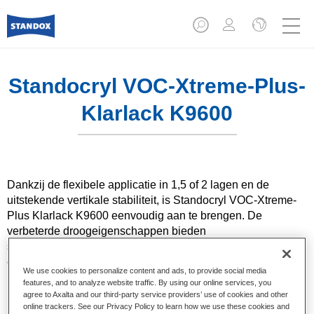
Standocryl VOC-Xtreme-Plus-
Klarlack K9600
Dankzij de flexibele applicatie in 1,5 of 2 lagen en de
uitstekende vertikale stabiliteit, is Standocryl VOC-Xtreme-
Plus Klarlack K9600 eenvoudig aan te brengen. De
verbeterde droogeigenschappen bieden
schadeherstelbedrijven de mogelijkheid om tijd te besparen,
efficiency te vergroten en energiekosten te minimaliseren.
We use cookies to personalize content and ads, to provide social media
features, and to analyze website traffic. By using our online services, you
agree to Axalta and our third-party service providers’ use of cookies and other
Product- eigenschappen
online trackers. See our Privacy Policy to learn how we use these cookies and
Eenvoudige 2:1 mengverhouding met alle Standox