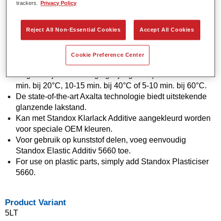
trackers.
Privacy Policy
Xtreme Härter verharders.
Flexibele applicatie in 1,5 of 2 lagen bieden meer opties
Reject All Non-Essential Cookies
Accept All Cookies
om met de OEM-uitstraling overeen te komen.
Uitstekende vertikale stabiliteit.
Verbeterde vuleigenschappen om stofinsluitingen af te
Cookie Preference Center
dekken.
Ongelooflijk snelle droging bij lage temperaturen: 30-55
min. bij 20°C, 10-15 min. bij 40°C of 5-10 min. bij 60°C.
De state-of-the-art Axalta technologie biedt uitstekende
glanzende lakstand.
Kan met Standox Klarlack Additive aangekleurd worden
voor speciale OEM kleuren.
Voor gebruik op kunststof delen, voeg eenvoudig
Standox Elastic Additiv 5660 toe.
For use on plastic parts, simply add Standox Plasticiser
5660.
Product Variant
5LT