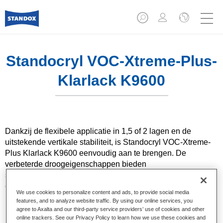
Standocryl VOC-Xtreme-Plus-
Klarlack K9600
Dankzij de flexibele applicatie in 1,5 of 2 lagen en de
uitstekende vertikale stabiliteit, is Standocryl VOC-Xtreme-
Plus Klarlack K9600 eenvoudig aan te brengen. De
verbeterde droogeigenschappen bieden
schadeherstelbedrijven de mogelijkheid om tijd te besparen,
efficiency te vergroten en energiekosten te minimaliseren.
We use cookies to personalize content and ads, to provide social media
features, and to analyze website traffic. By using our online services, you
agree to Axalta and our third-party service providers’ use of cookies and other
Product- eigenschappen
online trackers. See our Privacy Policy to learn how we use these cookies and
Eenvoudige 2:1 mengverhouding met alle Standox