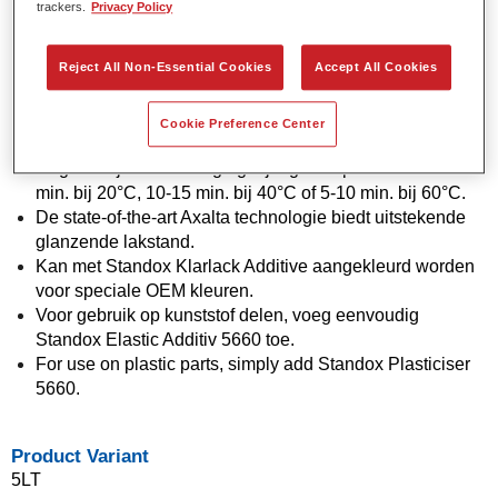
trackers.
Privacy Policy
Xtreme Härter verharders.
Flexibele applicatie in 1,5 of 2 lagen bieden meer opties
Reject All Non-Essential Cookies
Accept All Cookies
om met de OEM-uitstraling overeen te komen.
Uitstekende vertikale stabiliteit.
Verbeterde vuleigenschappen om stofinsluitingen af te
Cookie Preference Center
dekken.
Ongelooflijk snelle droging bij lage temperaturen: 30-55
min. bij 20°C, 10-15 min. bij 40°C of 5-10 min. bij 60°C.
De state-of-the-art Axalta technologie biedt uitstekende
glanzende lakstand.
Kan met Standox Klarlack Additive aangekleurd worden
voor speciale OEM kleuren.
Voor gebruik op kunststof delen, voeg eenvoudig
Standox Elastic Additiv 5660 toe.
For use on plastic parts, simply add Standox Plasticiser
5660.
Product Variant
5LT