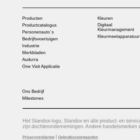
Producten
Kleuren
Digitaal
Productcatalogus
Kleurmanagement
Personenauto´s
Kleurmeetapparatuur
Bedrijfsvoertuigen
Industrie
Merkbladen
Audurra
One Visit Applicatie
Ons Bedrijf
Milestones
Het Standox-logo, Standox en alle product- en serv
zijn dochterondernemingen. Andere handelsmerken zi
|
Privacyverklaring
Gebruiksvoorwaarden