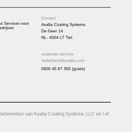
Contact
ss Services voor
Axalta Coating Systems
edrijven
De Geer 14
NL- 4004 LT Tiel
customer-service-
nederland@axalta.com
0800 45 87 355 (gratis)
delsmerken van Axalta Coating Systems, LLC en / of