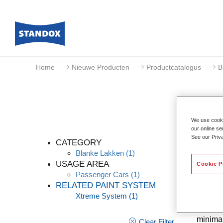
Home
Nieuwe Producten
Productcatalogus
B
We use cookie
our online se
See our Priv
CATEGORY
Blanke Lakken
(1)
USAGE AREA
Cookie P
Passenger Cars
(1)
Dankzij
RELATED PAINT SYSTEM
stabili
Xtreme System
(1)
brenge
de moge
minimal
Clear Filter