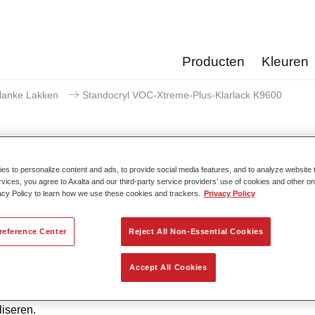
Producten
Kleuren
lanke Lakken
Standocryl VOC-Xtreme-Plus-Klarlack K9600
s to personalize content and ads, to provide social media features, and to analyze website t
Standocryl VOC-Xtreme-Plu
rvices, you agree to Axalta and our third-party service providers’ use of cookies and other on
acy Policy to learn how we use these cookies and trackers.
Privacy Policy
reference Center
Reject All Non-Essential Cookies
 de flexibele applicatie in 1,5 of 2 lagen en de uitstekende verti
teit, is Standocryl VOC-Xtreme-Plus Klarlack K9600 eenvoudig a
Accept All Cookies
n. De verbeterde droogeigenschappen bieden schadeherstelbed
lijkheid om tijd te besparen, efficiency te vergroten en energie
iseren.