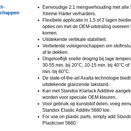
t-
Eenvoudige 2:1 mengverhouding met alle
schappen
Xtreme Härter verharders.
Flexibele applicatie in 1,5 of 2 lagen bied
opties om met de OEM-uitstraling overeen 
komen.
Uitstekende vertikale stabiliteit.
Verbeterde vuleigenschappen om stofinslu
af te dekken.
Ongelooflijk snelle droging bij lage temper
30-55 min. bij 20°C, 10-15 min. bij 40°C of
min. bij 60°C.
De state-of-the-art Axalta technologie biedt
uitstekende glanzende lakstand.
Kan met Standox Klarlack Additive aangek
worden voor speciale OEM kleuren.
Voor gebruik op kunststof delen, voeg een
Standox Elastic Additiv 5660 toe.
For use on plastic parts, simply add Stand
Plasticiser 5660.