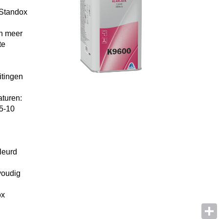
 Standox
en meer
te
itingen
aturen:
 5-10
leurd
voudig
ox