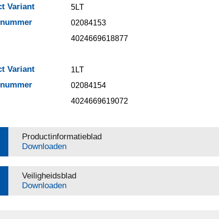
t Variant
5LT
elnummer
02084153
4024669618877
t Variant
1LT
elnummer
02084154
4024669619072
Productinformatieblad
Downloaden
Veiligheidsblad
Downloaden