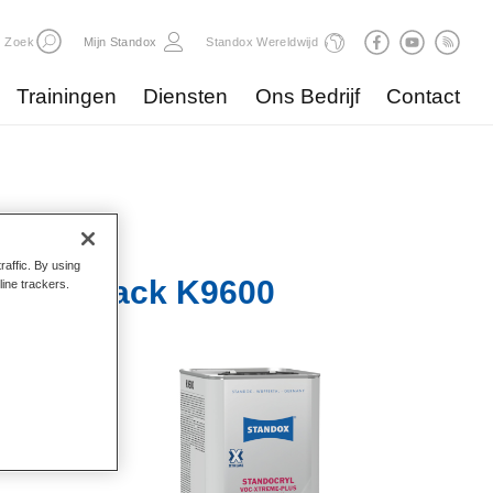
Zoek
Mijn Standox
Standox Wereldwijd
Trainingen
Diensten
Ons Bedrijf
Contact
raffic. By using
s-Klarlack K9600
line trackers.
kale
an te
rijven
kosten te