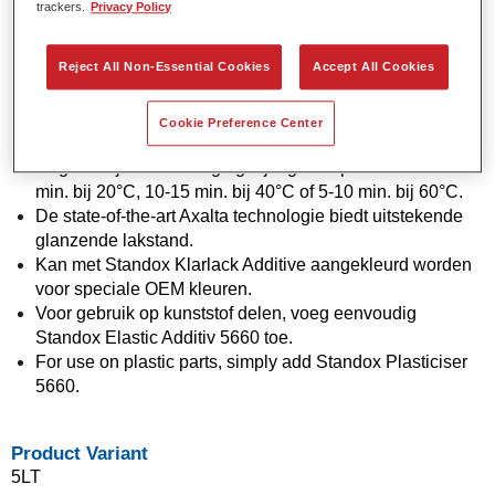
trackers.
Privacy Policy
Xtreme Härter verharders.
Flexibele applicatie in 1,5 of 2 lagen bieden meer opties
Reject All Non-Essential Cookies
Accept All Cookies
om met de OEM-uitstraling overeen te komen.
Uitstekende vertikale stabiliteit.
Verbeterde vuleigenschappen om stofinsluitingen af te
Cookie Preference Center
dekken.
Ongelooflijk snelle droging bij lage temperaturen: 30-55
min. bij 20°C, 10-15 min. bij 40°C of 5-10 min. bij 60°C.
De state-of-the-art Axalta technologie biedt uitstekende
glanzende lakstand.
Kan met Standox Klarlack Additive aangekleurd worden
voor speciale OEM kleuren.
Voor gebruik op kunststof delen, voeg eenvoudig
Standox Elastic Additiv 5660 toe.
For use on plastic parts, simply add Standox Plasticiser
5660.
Product Variant
5LT