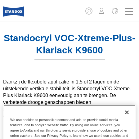
Standocryl VOC-Xtreme-Plus-
Klarlack K9600
Dankzij de flexibele applicatie in 1,5 of 2 lagen en de
uitstekende vertikale stabiliteit, is Standocryl VOC-Xtreme-
Plus Klarlack K9600 eenvoudig aan te brengen. De
verbeterde droogeigenschappen bieden
schadeherstelbedrijven de mogelijkheid om tijd te besparen,
efficiency te vergroten en energiekosten te minimaliseren.
We use cookies to personalize content and ads, to provide social media
features, and to analyze website traffic. By using our online services, you
agree to Axalta and our third-party service providers’ use of cookies and other
Product- eigenschappen
online trackers. See our Privacy Policy to learn how we use these cookies and
Eenvoudige 2:1 mengverhouding met alle Standox