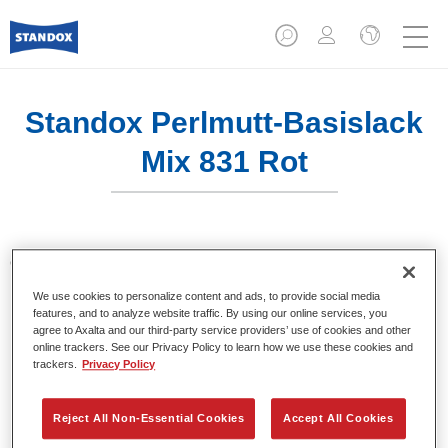
Standox Perlmutt-Basislack
Mix 831 Rot
Oplosmiddelhoudend Standox Basislack Systeem.
We use cookies to personalize content and ads, to provide social media
Product- eigenschappen
features, and to analyze website traffic. By using our online services, you
agree to Axalta and our third-party service providers’ use of cookies and other
Uitstekende kleurnauwkeurigheid.
online trackers. See our Privacy Policy to learn how we use these cookies and
Uni-, metaal- en parelmoer kleuren.
trackers.
Privacy Policy
Uitmuntende vuleigenshappen.
Goede dekking.
Reject All Non-Essential Cookies
Accept All Cookies
Standox oplosmiddelhoudend basislaksysteem.
Eenvoudig om uit te spuiten.