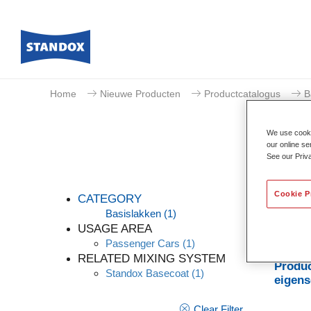
Home
Nieuwe Producten
Productcatalogus
B
We use cookie
our online se
See our Priv
Cookie P
CATEGORY
Basislakken
(1)
USAGE AREA
Passenger Cars
(1)
Oplosm
RELATED MIXING SYSTEM
Produc
Standox Basecoat
(1)
eigen
Clear Filter