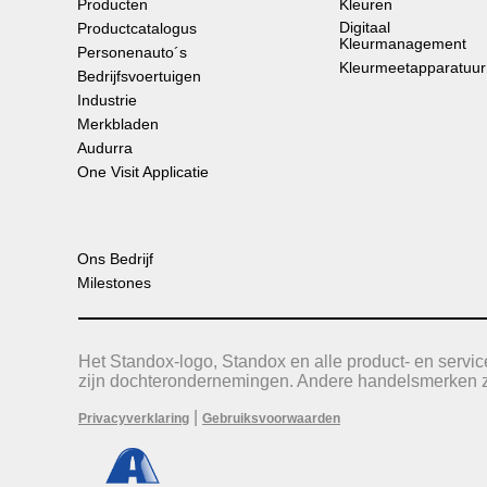
Producten
Kleuren
Digitaal
Productcatalogus
Kleurmanagement
Personenauto´s
Kleurmeetapparatuur
Bedrijfsvoertuigen
Industrie
Merkbladen
Audurra
One Visit Applicatie
Ons Bedrijf
Milestones
Het Standox-logo, Standox en alle product- en serv
zijn dochterondernemingen. Andere handelsmerken zi
|
Privacyverklaring
Gebruiksvoorwaarden