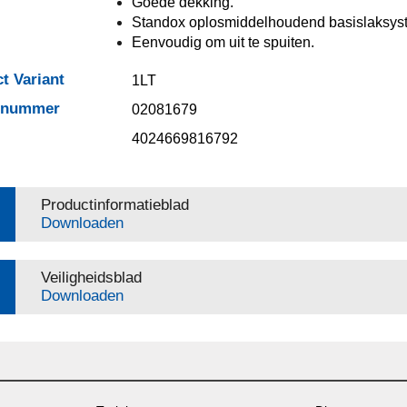
Goede dekking.
Standox oplosmiddelhoudend basislaksys
Eenvoudig om uit te spuiten.
t Variant
1LT
elnummer
02081679
4024669816792
Productinformatieblad
Downloaden
Veiligheidsblad
Downloaden