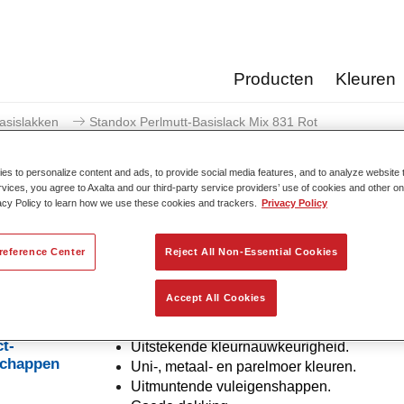
Producten
Kleuren
asislakken
Standox Perlmutt-Basislack Mix 831 Rot
s to personalize content and ads, to provide social media features, and to analyze website t
rvices, you agree to Axalta and our third-party service providers’ use of cookies and other on
acy Policy to learn how we use these cookies and trackers.
Privacy Policy
Standox Perlmutt-Basisl
reference Center
Reject All Non-Essential Cookies
Accept All Cookies
iddelhoudend Standox Basislack Systeem.
t-
Uitstekende kleurnauwkeurigheid.
schappen
Uni-, metaal- en parelmoer kleuren.
Uitmuntende vuleigenshappen.