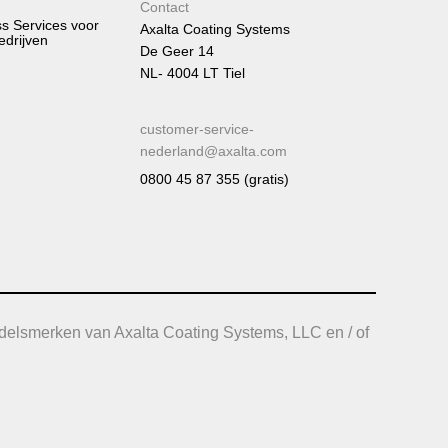
Contact
ss Services voor
Axalta Coating Systems
edrijven
De Geer 14
NL- 4004 LT Tiel
customer-service-
nederland@axalta.com
0800 45 87 355 (gratis)
delsmerken van Axalta Coating Systems, LLC en / of