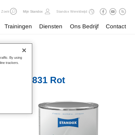
Zoek
Mijn Standox
Standox Wereldwijd
Trainingen
Diensten
Ons Bedrijf
Contact
raffic. By using
line trackers.
ack Mix 831 Rot