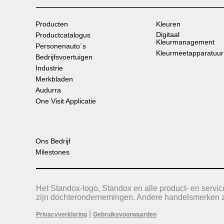
Producten
Kleuren
Digitaal
Productcatalogus
Kleurmanagement
Personenauto´s
Kleurmeetapparatuur
Bedrijfsvoertuigen
Industrie
Merkbladen
Audurra
One Visit Applicatie
Ons Bedrijf
Milestones
Het Standox-logo, Standox en alle product- en serv
zijn dochterondernemingen. Andere handelsmerken zi
|
Privacyverklaring
Gebruiksvoorwaarden