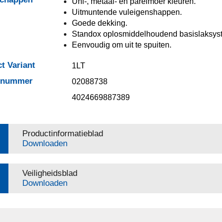
Uni-, metaal- en parelmoer kleuren.
Uitmuntende vuleigenshappen.
Goede dekking.
Standox oplosmiddelhoudend basislaksys
Eenvoudig om uit te spuiten.
t Variant
1LT
elnummer
02088738
4024669887389
Productinformatieblad
Downloaden
Veiligheidsblad
Downloaden