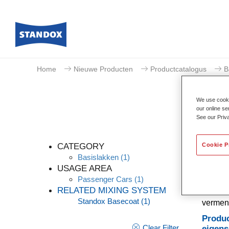
Home
Nieuwe Producten
Productcatalogus
B
We use cookie
our online se
See our Priv
Cookie P
CATEGORY
Basislakken
(1)
USAGE AREA
Passenger Cars
(1)
Een co
RELATED MIXING SYSTEM
dekking
Standox Basecoat
(1)
vermeng
Produc
Clear Filter
eigen