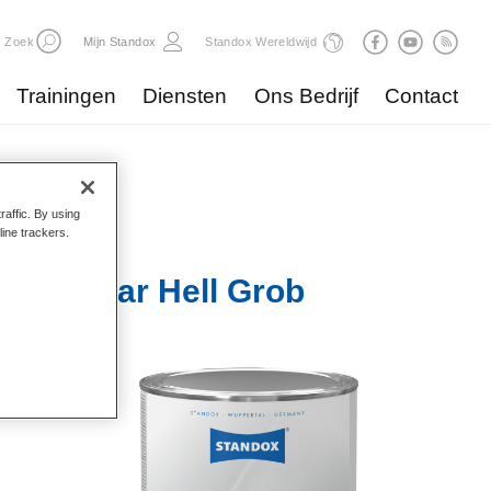
Zoek
Mijn Standox
Standox Wereldwijd
Trainingen
Diensten
Ons Bedrijf
Contact
raffic. By using
line trackers.
lberdollar Hell Grob
ede
kelijke