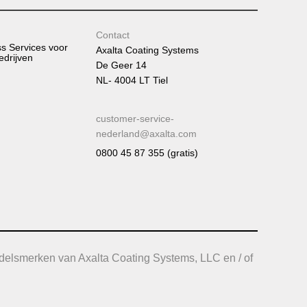
Contact
ss Services voor
Axalta Coating Systems
edrijven
De Geer 14
NL- 4004 LT Tiel
customer-service-
nederland@axalta.com
0800 45 87 355 (gratis)
delsmerken van Axalta Coating Systems, LLC en / of