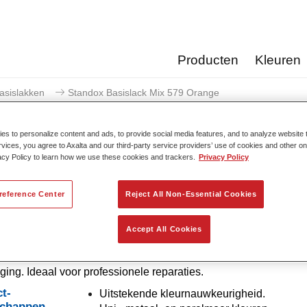
Producten
Kleuren
asislakken
Standox Basislack Mix 579 Orange
s to personalize content and ads, to provide social media features, and to analyze website t
rvices, you agree to Axalta and our third-party service providers’ use of cookies and other on
acy Policy to learn how we use these cookies and trackers.
Privacy Policy
Standox Basislack Mi
reference Center
Reject All Non-Essential Cookies
Accept All Cookies
nventionele menglak met uitstekende vuleigenschappen en go
. Is uitzonderlijk vanwege zijn superieure kleurjuistheid en mak
ing. Ideaal voor professionele reparaties.
t-
Uitstekende kleurnauwkeurigheid.
schappen