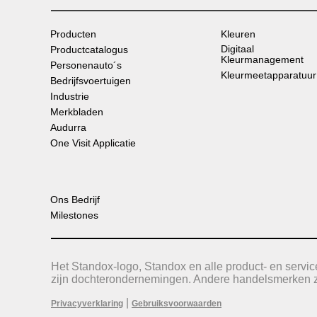
Producten
Kleuren
Digitaal
Productcatalogus
Kleurmanagement
Personenauto´s
Kleurmeetapparatuur
Bedrijfsvoertuigen
Industrie
Merkbladen
Audurra
One Visit Applicatie
Ons Bedrijf
Milestones
Het Standox-logo, Standox en alle product- en serv
zijn dochterondernemingen. Andere handelsmerken zi
|
Privacyverklaring
Gebruiksvoorwaarden