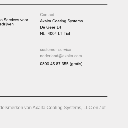
Contact
ss Services voor
Axalta Coating Systems
edrijven
De Geer 14
NL- 4004 LT Tiel
customer-service-
nederland@axalta.com
0800 45 87 355 (gratis)
delsmerken van Axalta Coating Systems, LLC en / of