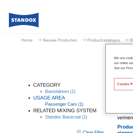
Home
Nieuwe Producten
Productcatalogus
B
We use cookie
our online se
See our Priv
Cookie P
CATEGORY
Basislakken
(1)
USAGE AREA
Passenger Cars
(1)
Een co
RELATED MIXING SYSTEM
dekking
Standox Basecoat
(1)
vermeng
Produc
Clear Filter
eigen