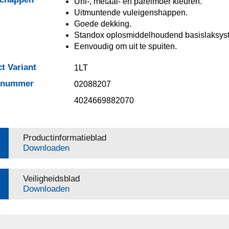
Uni-, metaal- en parelmoer kleuren.
Uitmuntende vuleigenshappen.
Goede dekking.
Standox oplosmiddelhoudend basislaksys
Eenvoudig om uit te spuiten.
t Variant
1LT
elnummer
02088207
4024669882070
Productinformatieblad
Downloaden
Veiligheidsblad
Downloaden