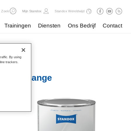
Zoek
Mijn Standox
Standox Wereldwijd
Trainingen
Diensten
Ons Bedrijf
Contact
raffic. By using
line trackers.
x 579 Orange
ede
kelijke