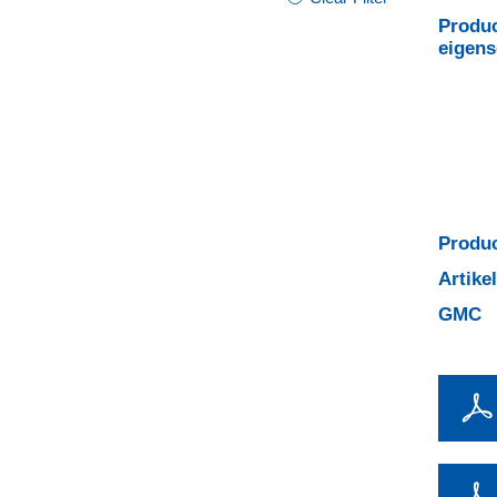
Produc
eigen
Produc
Artik
GMC