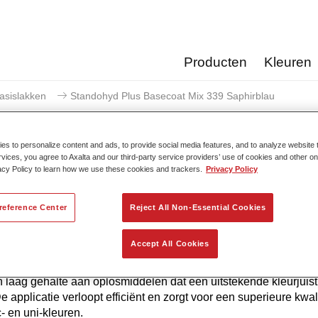
Producten
Kleuren
asislakken
Standohyd Plus Basecoat Mix 339 Saphirblau
s to personalize content and ads, to provide social media features, and to analyze website t
rvices, you agree to Axalta and our third-party service providers’ use of cookies and other on
acy Policy to learn how we use these cookies and trackers.
Privacy Policy
Standohyd Plus Basecoat M
reference Center
Reject All Non-Essential Cookies
Accept All Cookies
yd Plus is een van de meest efficiënte en erkende basislaksy
ersonenwagens. Het is een watergedragen, milieuverantwoord 
 laag gehalte aan oplosmiddelen dat een uitstekende kleurjuis
De applicatie verloopt efficiënt en zorgt voor een superieure kwali
c- en uni-kleuren.