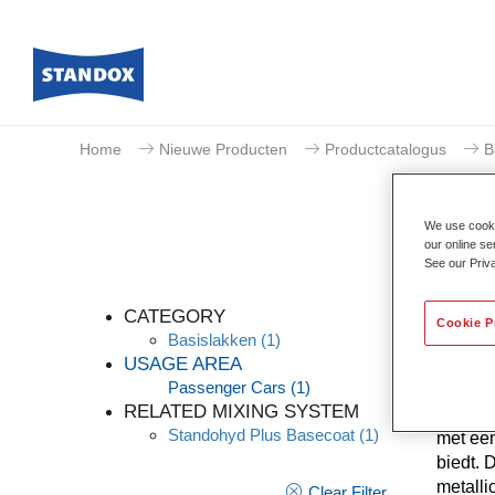
Home
Nieuwe Producten
Productcatalogus
B
We use cookie
our online se
See our Priv
CATEGORY
Cookie P
Basislakken
(1)
USAGE AREA
Passenger Cars
(1)
Standoh
RELATED MIXING SYSTEM
voor p
Standohyd Plus Basecoat
(1)
met een
biedt. 
metalli
Clear Filter