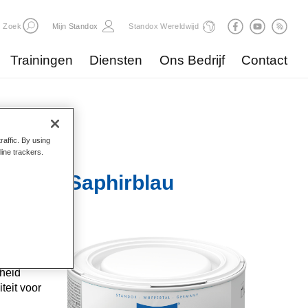
Zoek
Mijn Standox
Standox Wereldwijd
Trainingen
Diensten
Ons Bedrijf
Contact
raffic. By using
line trackers.
ix 339 Saphirblau
stemen
systeem
theid
teit voor